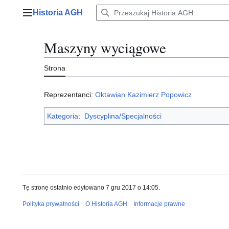
Przejdź
Historia AGH
do
Menu główne
zawartości
Maszyny wyciągowe
Strona
Reprezentanci:
Oktawian Kazimierz Popowicz
Kategoria
:
Dyscyplina/Specjalności
Tę stronę ostatnio edytowano 7 gru 2017 o 14:05.
Polityka prywatności
O Historia AGH
Informacje prawne