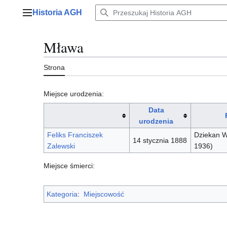
Przejdź
Historia AGH
do
Menu główne
zawartości
Mława
Strona
Miejsce urodzenia:
Data
urodzenia
Feliks Franciszek
Dziekan W
14 stycznia 1888
Zalewski
1936)
Miejsce śmierci:
Kategoria
:
Miejscowość