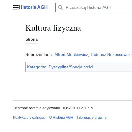
Przejdź
Historia AGH
do
Menu główne
zawartości
Kultura fizyczna
Strona
Reprezentanci:
Alfred Monkiewicz
,
Tadeusz Rokossowski
Kategoria
:
Dyscyplina/Specjalności
Tę stronę ostatnio edytowano 10 kwi 2017 o 11:15.
Polityka prywatności
O Historia AGH
Informacje prawne