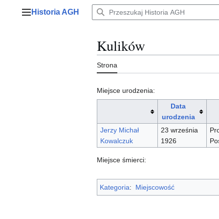
Przejdź
Historia AGH
do
Menu główne
zawartości
Kulików
Strona
Miejsce urodzenia:
Data
urodzenia
Jerzy Michał
23 września
Pr
Kowalczuk
1926
Po
Miejsce śmierci:
Kategoria
:
Miejscowość