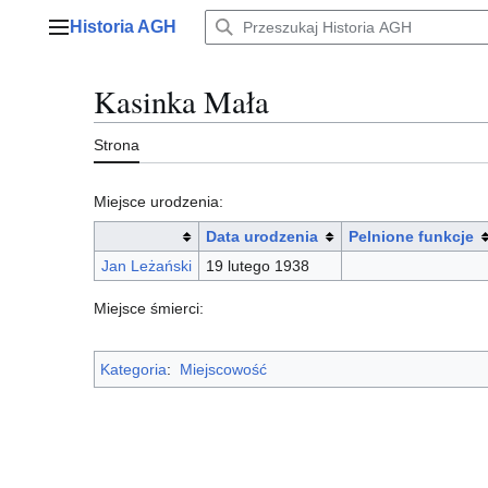
Przejdź
Historia AGH
do
Menu główne
zawartości
Kasinka Mała
Strona
Miejsce urodzenia:
Data urodzenia
Pelnione funkcje
Jan Leżański
19 lutego 1938
Miejsce śmierci:
Kategoria
:
Miejscowość