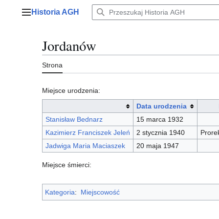
Przejdź
Historia AGH
do
Menu główne
zawartości
Jordanów
Strona
Miejsce urodzenia:
Data urodzenia
Stanisław Bednarz
15 marca 1932
Kazimierz Franciszek Jeleń
2 stycznia 1940
Prore
Jadwiga Maria Maciaszek
20 maja 1947
Miejsce śmierci:
Kategoria
:
Miejscowość