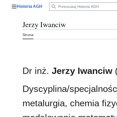
Przejdź
Historia AGH
do
Menu główne
zawartości
Jerzy Iwanciw
Strona
Dr inż.
Jerzy Iwanciw
(
Dyscyplina/specjalnośc
metalurgia, chemia fiz