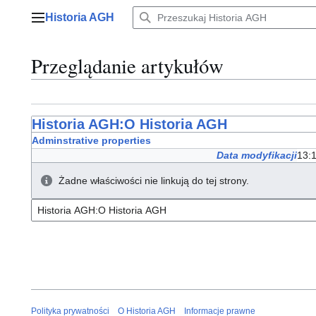
Przejdź
Historia AGH
do
Menu główne
zawartości
Przeglądanie artykułów
Historia AGH:O Historia AGH
Adminstrative properties
Data modyfikacji
13:
Żadne właściwości nie linkują do tej strony.
Polityka prywatności
O Historia AGH
Informacje prawne