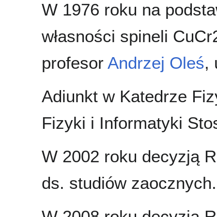
W 1976 roku na podsta
własności spineli CuCr
profesor
Andrzej Oleś
,
Adiunkt w Katedrze Fi
Fizyki i Informatyki St
W 2002 roku decyzją R
ds. studiów zaocznych.
W 2008 roku decyzją R