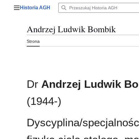
Przejdź
Historia AGH
do
Menu główne
zawartości
Andrzej Ludwik Bombik
Strona
Dr
Andrzej Ludwik B
(1944-)
Dyscyplina/specjalności