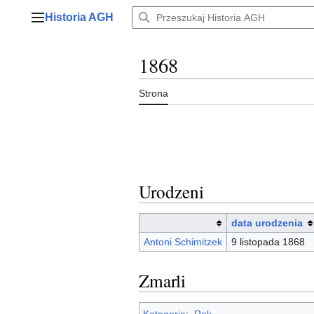
Przejdź
Historia AGH
do
Menu główne
zawartości
1868
Strona
Urodzeni
data urodzenia
Antoni Schimitzek
9 listopada 1868
Zmarli