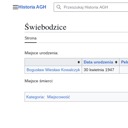
Przejdź
Historia AGH
do
Menu główne
zawartości
Świebodzice
Strona
Miejsce urodzenia:
Data urodzenia
Pel
Bogusław Wiesław Kowalczyk
30 kwietnia 1947
Miejsce śmierci:
Kategoria
:
Miejscowość