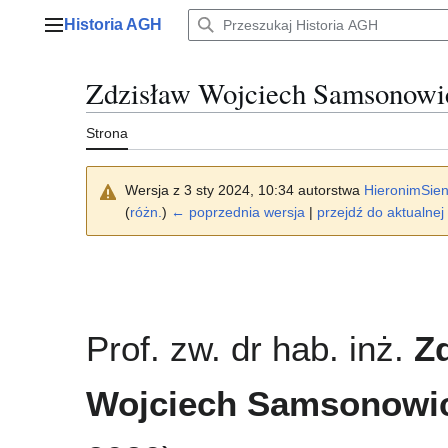
Przejdź
Historia AGH
do
Menu główne
zawartości
Zdzisław Wojciech Samsonowi
Strona
Wersja z 3 sty 2024, 10:34 autorstwa
HieronimSien
(
różn.
)
← poprzednia wersja
|
przejdź do aktualnej 
Prof. zw. dr hab. inż.
Z
Wojciech Samsonowi