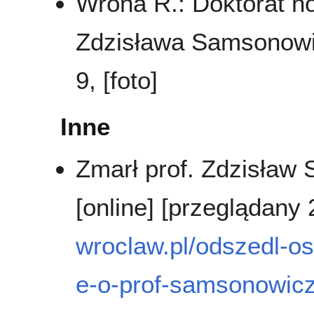
Wrona R.: Doktorat h
Zdzisława Samsonow
9, [foto]
Inne
Zmarł prof. Zdzisław
[online] [przeglądany
wroclaw.pl/odszedl-os
e-o-prof-samsonowic