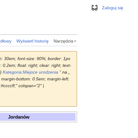
Zaloguj się
Wygląd
ódłowy
Wyświetl historię
Narzędzia
dth: 30em; font-size: 90%; border: 1px
2em; float: right; clear: right; text-
|}
Kategoria:Miejsce urodzenia
” na „
; margin-bottom: 0.5em; margin-left:
r:#ccccff;" colspan="2" |
Jordanów