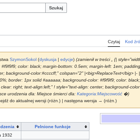
Szukaj
Czytaj
Kod źr
rstwa
SzymonSokol
(
dyskusja
|
edycje
)
(zamienił w treści „ {| style="wi
f9f9f9; color: black; margin-bottom: 0.5em; margin-left: 1em; padding: 0.
center; background-color:#ccccff;" colspan="2" |<big>ReplaceText</big> |- 
 90%; border: 1px solid #aaaaaa; background-color: #f9f9f9; color: black
clear: right; text-align:left;" ! style="text-align: center; background-colo
sce urodzenia dla: Miejsce śmierci dla:
Kategoria:Miejscowość
�)
zejdź do aktualnej wersji (różn.) | następna wersja → (różn.)
odzenia
Pelnione funkcje
a 1932