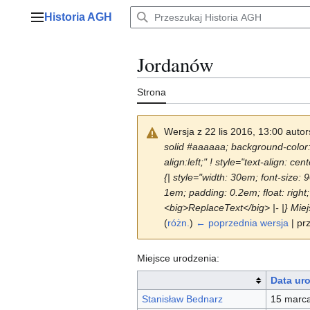
Przejdź
Historia AGH
do
Menu główne
zawartości
Jordanów
Strona
Wersja z 22 lis 2016, 13:00 auto
solid #aaaaaa; background-color: #
align:left;" ! style="text-align: 
{| style="width: 30em; font-size:
1em; padding: 0.2em; float: right; 
<big>ReplaceText</big> |- |} Miej
(
różn.
)
← poprzednia wersja
| pr
Miejsce urodzenia:
Data ur
Stanisław Bednarz
15 marc