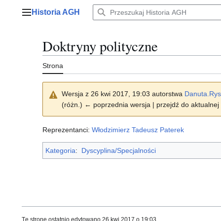
Przejdź
Historia AGH
do
Menu główne
zawartości
Doktryny polityczne
Strona
Wersja z 26 kwi 2017, 19:03 autorstwa
Danuta.Rys
(różn.) ← poprzednia wersja | przejdź do aktualnej 
Reprezentanci:
Włodzimierz Tadeusz Paterek
Kategoria
:
Dyscyplina/Specjalności
Tę stronę ostatnio edytowano 26 kwi 2017 o 19:03.