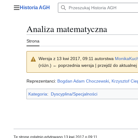
Przejdź
Historia AGH
do
Menu główne
zawartości
Analiza matematyczna
Strona
Wersja z 13 kwi 2017, 09:11 autorstwa
MonikaKuch
(różn.) ← poprzednia wersja | przejdź do aktualnej 
Reprezentanci:
Bogdan Adam Choczewski
,
Krzysztof Ciep
Kategoria
:
Dyscyplina/Specjalności
Tę stronę ostatnio edytowano 13 kwi 2017 o 09:11.