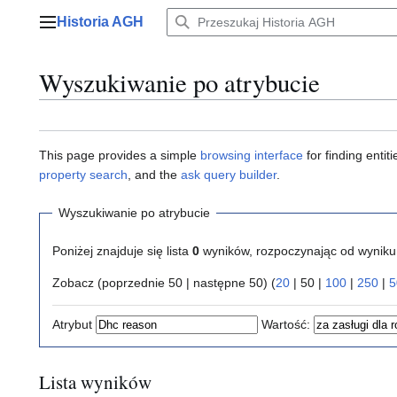
Przejdź
Historia AGH
do
Menu główne
zawartości
Wyszukiwanie po atrybucie
This page provides a simple
browsing interface
for finding enti
property search
, and the
ask query builder
.
Wyszukiwanie po atrybucie
Poniżej znajduje się lista
0
wyników, rozpoczynając od wynik
Zobacz (
poprzednie 50
|
następne 50
) (
20
|
50
|
100
|
250
|
5
Atrybut
Wartość:
Lista wyników