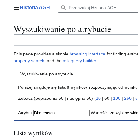
Przejdź
Historia AGH
do
Menu główne
zawartości
Wyszukiwanie po atrybucie
This page provides a simple
browsing interface
for finding enti
property search
, and the
ask query builder
.
Wyszukiwanie po atrybucie
Poniżej znajduje się lista
0
wyników, rozpoczynając od wynik
Zobacz (
poprzednie 50
|
następne 50
) (
20
|
50
|
100
|
250
|
5
Atrybut
Wartość:
Lista wyników