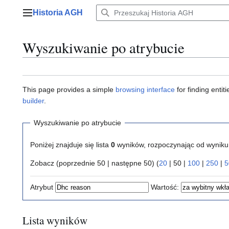
Przejdź
Historia AGH
do
Menu główne
zawartości
Wyszukiwanie po atrybucie
This page provides a simple
browsing interface
for finding enti
builder
.
Wyszukiwanie po atrybucie
Poniżej znajduje się lista
0
wyników, rozpoczynając od wynik
Zobacz (
poprzednie 50
|
następne 50
) (
20
|
50
|
100
|
250
|
5
Atrybut
Wartość:
Lista wyników