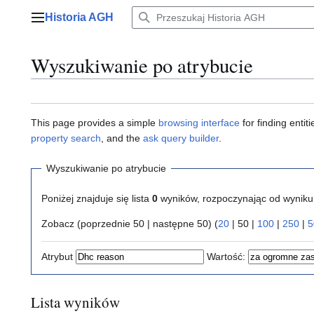
Przejdź
Historia AGH
do
Menu główne
zawartości
Wyszukiwanie po atrybucie
This page provides a simple
browsing interface
for finding enti
property search
, and the
ask query builder
.
Wyszukiwanie po atrybucie
Poniżej znajduje się lista
0
wyników, rozpoczynając od wynik
Zobacz (
poprzednie 50
|
następne 50
) (
20
|
50
|
100
|
250
|
5
Atrybut
Wartość:
Lista wyników