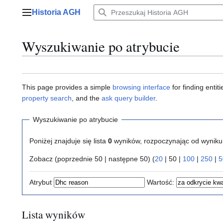
Przejdź
Historia AGH
do
Menu główne
zawartości
Wyszukiwanie po atrybucie
This page provides a simple
browsing interface
for finding enti
property search
, and the
ask query builder
.
Wyszukiwanie po atrybucie
Poniżej znajduje się lista
0
wyników, rozpoczynając od wynik
Zobacz (
poprzednie 50
|
następne 50
) (
20
|
50
|
100
|
250
|
5
Atrybut
Wartość:
Lista wyników