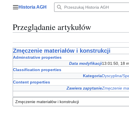
Przejdź
Historia AGH
do
Menu główne
zawartości
Przeglądanie artykułów
Zmęczenie materiałów i konstrukcji
Adminstrative properties
Data modyfikacji
13:01:50, 18 
Classification properties
Kategoria
Dyscyplina/Spe
Content properties
Zawiera zapytanie
Zmęczenie mate