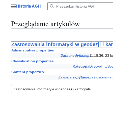
Przejdź
Historia AGH
do
Menu główne
zawartości
Przeglądanie artykułów
Zastosowania informatyki w geodezji i kar
Adminstrative properties
Data modyfikacji
11:18:36, 23 k
Classification properties
Kategoria
Dyscyplina/Spe
Content properties
Zawiera zapytanie
Zastosowania in