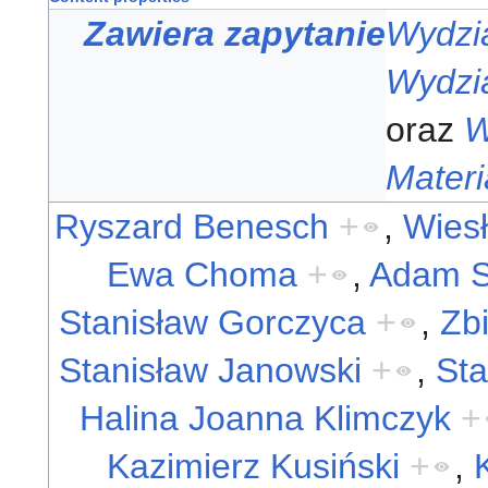
Zawiera zapytanie
Wydzia
Wydzia
oraz
W
Materi
Ryszard Benesch
+
,
Wies
Ewa Choma
+
,
Adam S
Stanisław Gorczyca
+
,
Zb
Stanisław Janowski
+
,
Sta
Halina Joanna Klimczyk
+
Kazimierz Kusiński
+
,