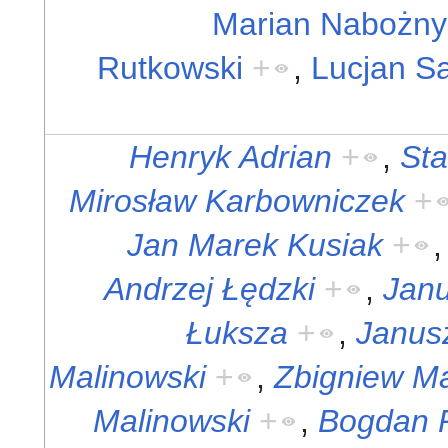
Marian Nabożny
Rutkowski
+
,
Lucjan S
Henryk Adrian
+
,
Sta
Mirosław Karbowniczek
+
Jan Marek Kusiak
+
Andrzej Łędzki
+
,
Jan
Łuksza
+
,
Janus
Malinowski
+
,
Zbigniew Ma
Malinowski
+
,
Bogdan 