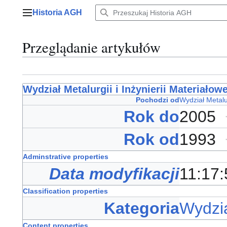
Przejdź
Historia AGH
do
Menu główne
zawartości
Przeglądanie artykułów
Wydział Metalurgii i Inżynierii Materiałowe
Pochodzi od
Wydział Metalu
Rok do
2005
Rok od
1993
Adminstrative properties
Data modyfikacji
11:17:
Classification properties
Kategoria
Wydzi
Content properties