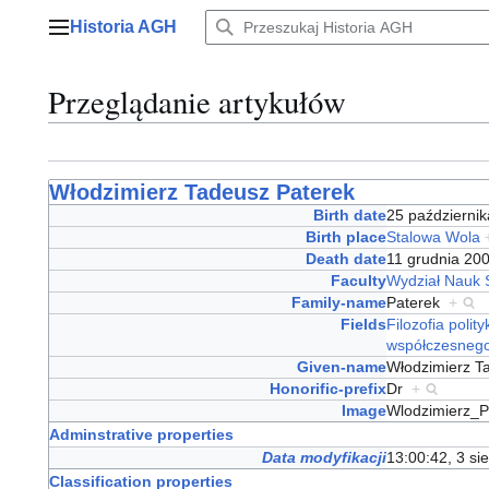
Przejdź
Historia AGH
do
Menu główne
zawartości
Przeglądanie artykułów
Włodzimierz Tadeusz Paterek
Birth date
25 październi
Birth place
Stalowa Wola
Death date
11 grudnia 2
Faculty
Wydział Nauk 
Family-name
Paterek
+
Fields
Filozofia polity
współczesnego
Given-name
Włodzimierz 
Honorific-prefix
Dr
+
Image
Wlodzimierz_P
Adminstrative properties
Data modyfikacji
13:00:42, 3 si
Classification properties