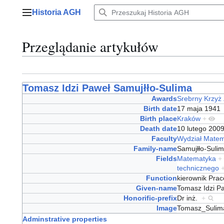
Przejdź
Historia AGH
do
Menu główne
zawartości
Przeglądanie artykułów
Tomasz Idzi Paweł Samujłło-Sulima
Awards
Srebrny Krzyż 
Birth date
17 maja 194
Birth place
Kraków
+
Death date
10 lutego 20
Faculty
Wydział Matem
Family-name
Samujłło-Sul
Fields
Matematyka
+
technicznego
Function
kierownik Prac
Given-name
Tomasz Idzi 
Honorific-prefix
Dr inż.
+
Image
Tomasz_Sulim
Adminstrative properties