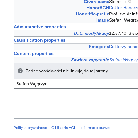
Given-name
Stefan
+
HonorAGH
Doktor Honori
Honorific-prefix
Prof. zw. dr in
Image
Stefan_Wegrz
Adminstrative properties
Data modyfikacji
12:57:40, 3 si
Classification properties
Kategoria
Doktorzy hono
Content properties
Zawiera zapytanie
Stefan Węgrzy
Żadne właściwości nie linkują do tej strony.
Polityka prywatności
O Historia AGH
Informacje prawne