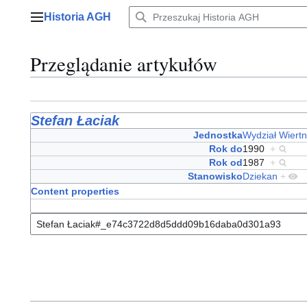
Przejdź
Historia AGH
do
Menu główne
zawartości
Przeglądanie artykułów
Stefan Łaciak
Jednostka
Wydział Wiert
Rok do
1990
+
Rok od
1987
+
Stanowisko
Dziekan
+
Content properties