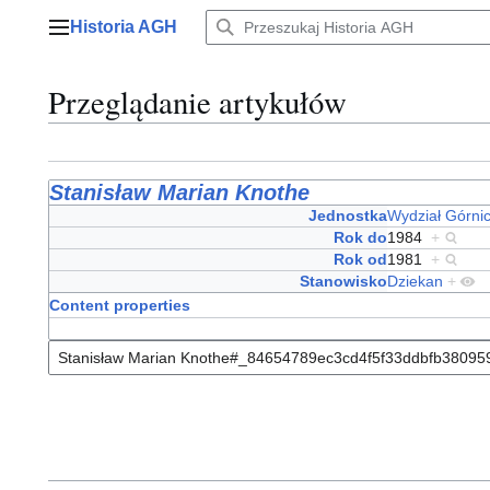
Przejdź
Historia AGH
do
Menu główne
zawartości
Przeglądanie artykułów
Stanisław Marian Knothe
Jednostka
Wydział Górni
Rok do
1984
+
Rok od
1981
+
Stanowisko
Dziekan
+
Content properties