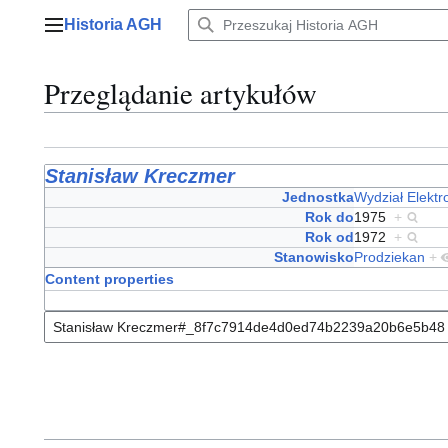
Przejdź
Historia AGH
do
Menu główne
zawartości
Przeglądanie artykułów
Stanisław Kreczmer
Jednostka
Wydział Elektro
Rok do
1975
+
Rok od
1972
+
Stanowisko
Prodziekan
+
Content properties