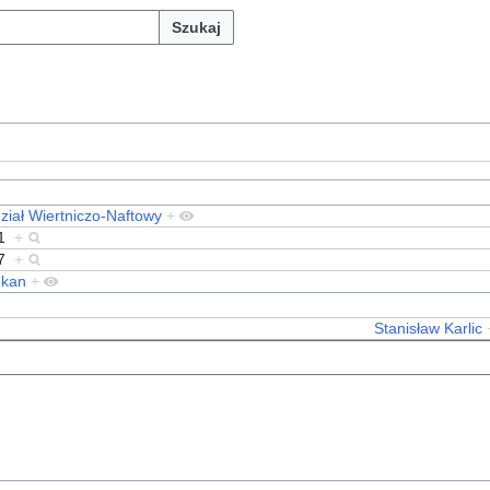
Szukaj
ział Wiertniczo-Naftowy
+
1
+
7
+
ekan
+
Stanisław Karlic