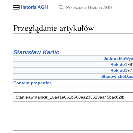
Przejdź
Historia AGH
do
Menu główne
zawartości
Przeglądanie artykułów
Stanisław Karlic
Jednostka
Wyd
Rok do
198
Rok od
197
Stanowisko
Dzi
Content properties