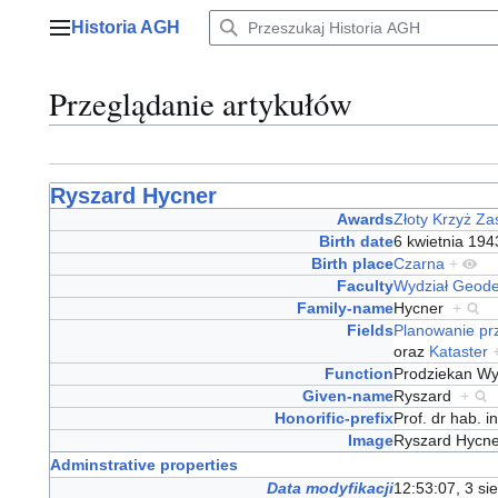
Przejdź
Historia AGH
do
Menu główne
zawartości
Przeglądanie artykułów
Ryszard Hycner
Awards
Złoty Krzyż Za
Birth date
6 kwietnia 19
Birth place
Czarna
+
Faculty
Wydział Geodez
Family-name
Hycner
+
Fields
Planowanie pr
oraz
Kataster
Function
Prodziekan Wyd
Given-name
Ryszard
+
Honorific-prefix
Prof. dr hab. 
Image
Ryszard Hycn
Adminstrative properties
Data modyfikacji
12:53:07, 3 si