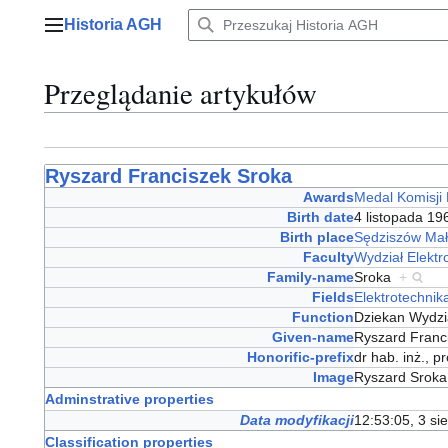
Przejdź
Historia AGH
do
Menu główne
zawartości
Przeglądanie artykułów
Ryszard Franciszek Sroka
Awards
Medal Komisji
Birth date
4 listopada 1
Birth place
Sędziszów Mał
Faculty
Wydział Elektro
Family-name
Sroka
+
Fields
Elektrotechnik
Function
Dziekan Wydzia
Given-name
Ryszard Fran
Honorific-prefix
dr hab. inż., 
Image
Ryszard Srok
Adminstrative properties
Data modyfikacji
12:53:05, 3 si
Classification properties