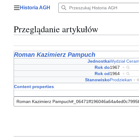
Przejdź
Historia AGH
do
Menu główne
zawartości
Przeglądanie artykułów
Roman Kazimierz Pampuch
Jednostka
Wydział Ceram
Rok do
1967
+
Rok od
1964
+
Stanowisko
Prodziekan
+
Content properties