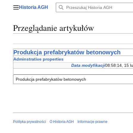
Przejdź
Historia AGH
do
Menu główne
zawartości
Przeglądanie artykułów
Produkcja prefabrykatów betonowych
Adminstrative properties
Data modyfikacji
08:58:14, 15 l
Polityka prywatności
O Historia AGH
Informacje prawne