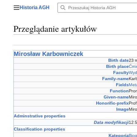
Przejdź
Historia AGH
do
Menu główne
zawartości
Przeglądanie artykułów
Mirosław Karbowniczek
Birth date
23 
Birth place
Ćmi
Faculty
Wydz
Family-name
Kar
Fields
Meta
Function
Pro
Given-name
Mir
Honorific-prefix
Prof
Image
Mir
Adminstrative properties
Data modyfikacji
12:5
Classification properties
Kategoria
Bio