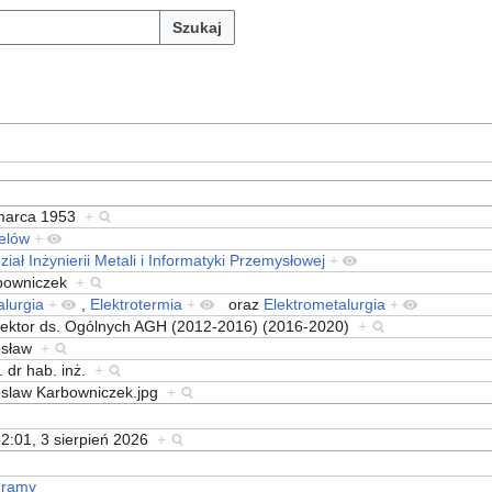
Szukaj
marca 1953
+
elów
+
iał Inżynierii Metali i Informatyki Przemysłowej
+
bowniczek
+
lurgia
+
,
Elektrotermia
+
oraz
Elektrometalurgia
+
rektor ds. Ogólnych AGH (2012-2016) (2016-2020)
+
osław
+
. dr hab. inż.
+
oslaw Karbowniczek.jpg
+
2:01, 3 sierpień 2026
+
gramy