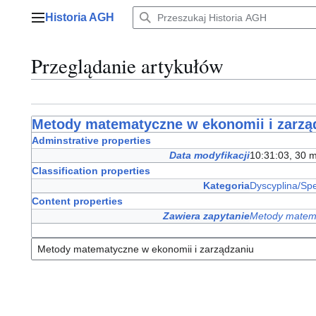
Przejdź
Historia AGH
do
Menu główne
zawartości
Przeglądanie artykułów
Metody matematyczne w ekonomii i zarzą
Adminstrative properties
Data modyfikacji
10:31:03, 30 
Classification properties
Kategoria
Dyscyplina/Spe
Content properties
Zawiera zapytanie
Metody matema