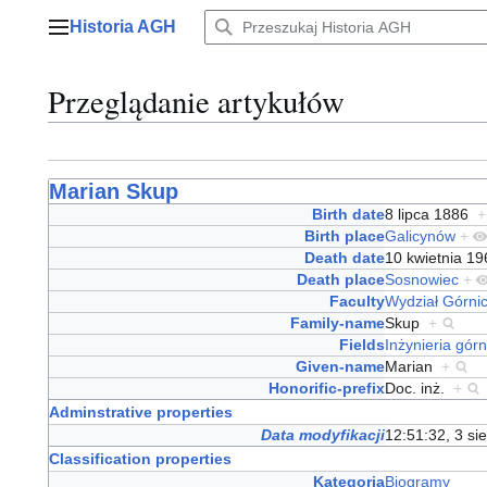
Przejdź
Historia AGH
do
Menu główne
zawartości
Przeglądanie artykułów
Marian Skup
Birth date
8 lipca 1886
+
Birth place
Galicynów
+
Death date
10 kwietnia 1
Death place
Sosnowiec
+
Faculty
Wydział Górni
Family-name
Skup
+
Fields
Inżynieria górn
Given-name
Marian
+
Honorific-prefix
Doc. inż.
+
Adminstrative properties
Data modyfikacji
12:51:32, 3 si
Classification properties
Kategoria
Biogramy