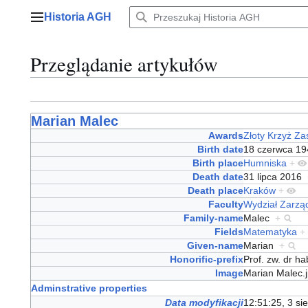
Przejdź
Historia AGH
do
Menu główne
zawartości
Przeglądanie artykułów
Marian Malec
Awards
Złoty Krzyż Za
Birth date
18 czerwca 1
Birth place
Humniska
+
Death date
31 lipca 2016
Death place
Kraków
+
Faculty
Wydział Zarzą
Family-name
Malec
+
Fields
Matematyka
+
Given-name
Marian
+
Honorific-prefix
Prof. zw. dr h
Image
Marian Malec
Adminstrative properties
Data modyfikacji
12:51:25, 3 si