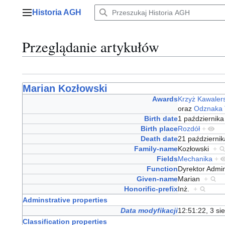
Przejdź
Historia AGH
do
Menu główne
zawartości
Przeglądanie artykułów
Marian Kozłowski
Awards
Krzyż Kawalers
oraz
Odznaka T
Birth date
1 październik
Birth place
Rozdół
+
Death date
21 październi
Family-name
Kozłowski
+
Fields
Mechanika
+
Function
Dyrektor Admi
Given-name
Marian
+
Honorific-prefix
Inż.
+
Adminstrative properties
Data modyfikacji
12:51:22, 3 si
Classification properties