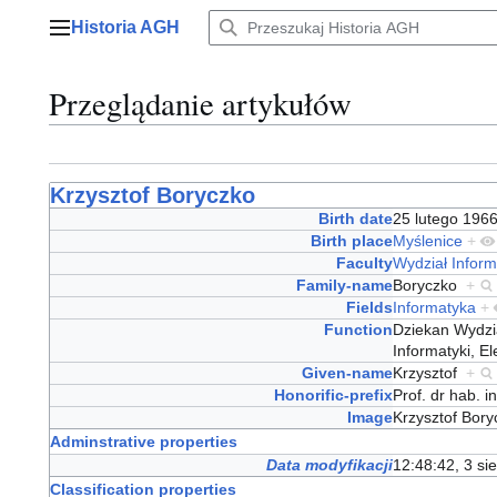
Przejdź
Historia AGH
do
Menu główne
zawartości
Przeglądanie artykułów
Krzysztof Boryczko
Birth date
25 lutego 19
Birth place
Myślenice
+
Faculty
Wydział Informa
Family-name
Boryczko
+
Fields
Informatyka
+
Function
Dziekan Wydzia
Informatyki, E
Given-name
Krzysztof
+
Honorific-prefix
Prof. dr hab. 
Image
Krzysztof Bor
Adminstrative properties
Data modyfikacji
12:48:42, 3 si
Classification properties