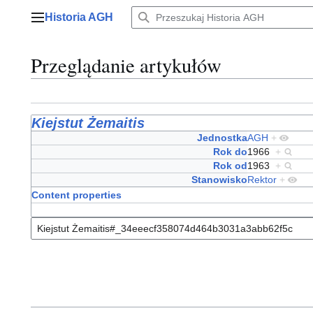
Przejdź
Historia AGH
do
Menu główne
zawartości
Przeglądanie artykułów
Kiejstut Żemaitis
Jednostka
AGH
+
Rok do
1966
+
Rok od
1963
+
Stanowisko
Rektor
+
Content properties