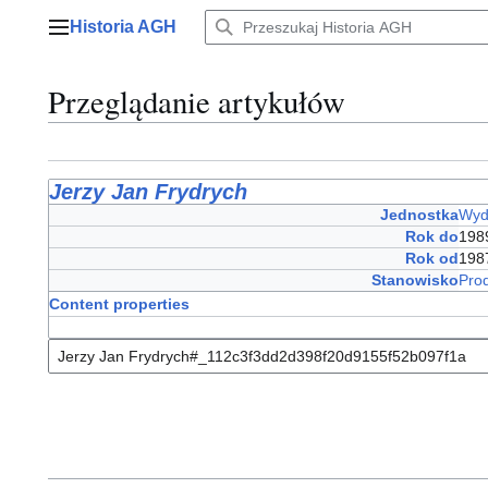
Przejdź
Historia AGH
do
Menu główne
zawartości
Przeglądanie artykułów
Jerzy Jan Frydrych
Jednostka
Wyd
Rok do
198
Rok od
198
Stanowisko
Pro
Content properties