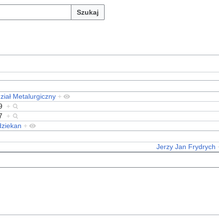
Szukaj
ział Metalurgiczny
+
9
+
7
+
dziekan
+
Jerzy Jan Frydrych