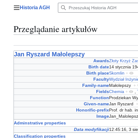
Przejdź
Historia AGH
do
Menu główne
zawartości
Przeglądanie artykułów
Jan Ryszard Małolepszy
Awards
Złoty Krzyż Za
Birth date
14 stycznia 1
Birth place
Skomlin
+
Faculty
Wydział Inżynie
Family-name
Małolepszy
+
Fields
Chemia
+
,
Function
Prodziekan Wyd
Given-name
Jan Ryszard
Honorific-prefix
Prof. dr hab. 
Image
Jan_Maloleps
Adminstrative properties
Data modyfikacji
12:45:16, 3 si
Classification properties