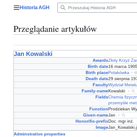
Przejdź
Historia AGH
do
Menu główne
zawartości
Przeglądanie artykułów
Jan Kowalski
Awards
Złoty Krzyż Za
Birth date
16 marca 19
Birth place
Potakówka
+
Death date
29 sierpnia 1
Faculty
Wydział Metalu
Family-name
Kowalski
+
Fields
Chemia fizycz
przemyśle met
Function
Prodziekan Wy
Given-name
Jan
+
Honorific-prefix
Doc. mgr inż.
Image
Jan_Kowalski
Adminstrative properties