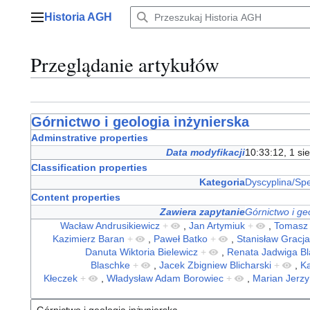
Przejdź
Historia AGH
do
Menu główne
zawartości
Przeglądanie artykułów
Górnictwo i geologia inżynierska
Adminstrative properties
Data modyfikacji
10:33:12, 1 si
Classification properties
Kategoria
Dyscyplina/Spe
Content properties
Zawiera zapytanie
Górnictwo i ge
Wacław Andrusikiewicz
+
,
Jan Artymiuk
+
,
Tomasz 
Kazimierz Baran
+
,
Paweł Batko
+
,
Stanisław Gracj
Danuta Wiktoria Bielewicz
+
,
Renata Jadwiga Bl
Blaschke
+
,
Jacek Zbigniew Blicharski
+
,
K
Kłeczek
+
,
Władysław Adam Borowiec
+
,
Marian Jerzy