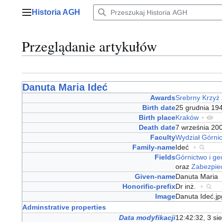
Przejdź
Historia AGH
do
Menu główne
zawartości
Przeglądanie artykułów
Danuta Maria Ideć
Awards
Srebrny Krzyż 
Birth date
25 grudnia 1
Birth place
Kraków
+
Death date
7 września 2
Faculty
Wydział Górni
Family-name
Ideć
+
Fields
Górnictwo i ge
oraz
Zabezpie
Given-name
Danuta Maria
Honorific-prefix
Dr inż.
+
Image
Danuta Ideć.j
Adminstrative properties
Data modyfikacji
12:42:32, 3 si