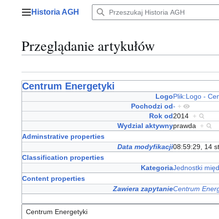
Przejdź
Historia AGH
do
Menu główne
zawartości
Przeglądanie artykułów
Centrum Energetyki
Logo
Plik:Logo - Ce
Pochodzi od
-
+
Rok od
2014
+
Wydzial aktywny
prawda
+
Adminstrative properties
Data modyfikacji
08:59:29, 14 
Classification properties
Kategoria
Jednostki mię
Content properties
Zawiera zapytanie
Centrum Energ