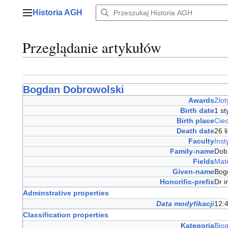
Przejdź
Historia AGH
do
Menu główne
zawartości
Przeglądanie artykułów
Bogdan Dobrowolski
Awards
Złot
Birth date
1 s
Birth place
Cie
Death date
26 
Faculty
Inst
Family-name
Dob
Fields
Mat
Given-name
Bo
Honorific-prefix
Dr 
Adminstrative properties
Data modyfikacji
12:4
Classification properties
Kategoria
Bio