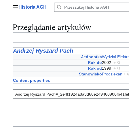
Przejdź
Historia AGH
do
Menu główne
zawartości
Przeglądanie artykułów
Andrzej Ryszard Pach
Jednostka
Wydział Elektro
Rok do
2002
+
Rok od
1999
+
Stanowisko
Prodziekan
+
Content properties