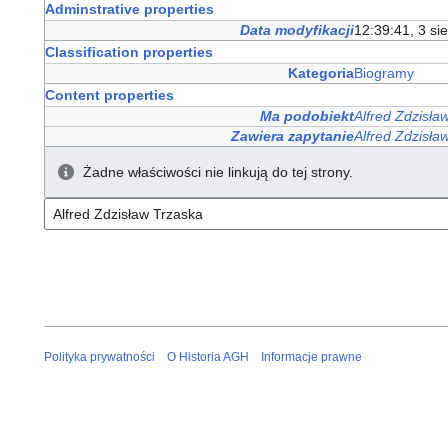
Adminstrative properties
Data modyfikacji
12:39:41, 3 si
Classification properties
Kategoria
Biogramy
Content properties
Ma podobiekt
Alfred Zdzisła
Zawiera zapytanie
Alfred Zdzisła
Żadne właściwości nie linkują do tej strony.
Polityka prywatności
O Historia AGH
Informacje prawne