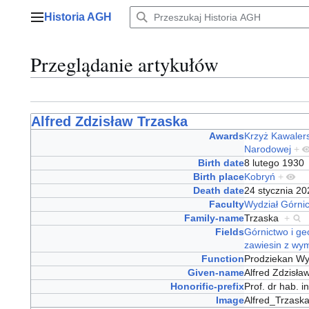
Przejdź
Historia AGH
do
Menu główne
zawartości
Przeglądanie artykułów
Alfred Zdzisław Trzaska
Awards
Krzyż Kawalers
Narodowej
+
Birth date
8 lutego 193
Birth place
Kobryń
+
Death date
24 stycznia 2
Faculty
Wydział Górnic
Family-name
Trzaska
+
Fields
Górnictwo i ge
zawiesin z wy
Function
Prodziekan Wy
Given-name
Alfred Zdzisł
Honorific-prefix
Prof. dr hab. 
Image
Alfred_Trzask